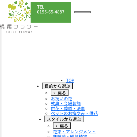
TEL
0155-65-4887
TOP
目的から選ぶ
←戻る
お祝いの花
式典・会場装飾
供花・葬儀・法事
ペットのお悔やみ・供花
スタイルから選ぶ
←戻る
花束・アレンジメント
胡蝶蘭・観葉植物