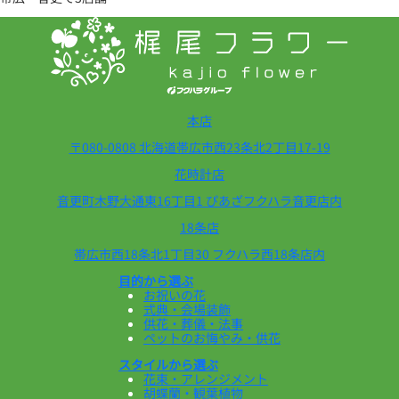
本店
〒080-0808 北海道帯広市西23条北2丁目17-19
花時計店
音更町木野大通東16丁目1 ぴあざフクハラ音更店内
18条店
帯広市西18条北1丁目30 フクハラ西18条店内
目的から選ぶ
お祝いの花
式典・会場装飾
供花・葬儀・法事
ペットのお悔やみ・供花
スタイルから選ぶ
花束・アレンジメント
胡蝶蘭・観葉植物