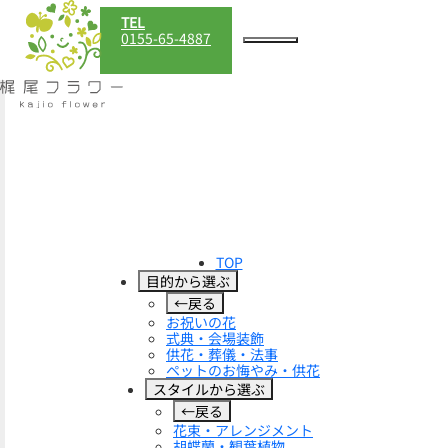
TEL
0155-65-4887
TOP
目的から選ぶ
←戻る
お祝いの花
式典・会場装飾
供花・葬儀・法事
ペットのお悔やみ・供花
スタイルから選ぶ
←戻る
花束・アレンジメント
胡蝶蘭・観葉植物