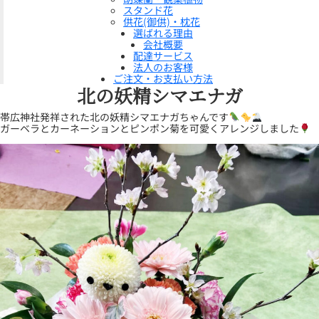
スタンド花
供花(御供)・枕花
選ばれる理由
会社概要
配達サービス
法人のお客様
ご注文・お支払い方法
北の妖精シマエナガ
帯広神社発祥された北の妖精シマエナガちゃんです
ガーベラとカーネーションとピンポン菊を可愛くアレンジしました