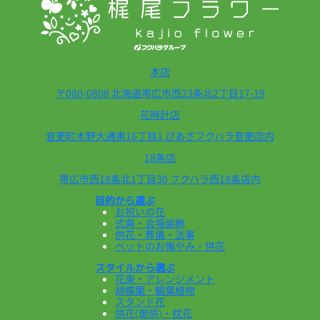
本店
〒080-0808 北海道帯広市西23条北2丁目17-19
花時計店
音更町木野大通東16丁目1 ぴあざフクハラ音更店内
18条店
帯広市西18条北1丁目30 フクハラ西18条店内
目的から選ぶ
お祝いの花
式典・会場装飾
供花・葬儀・法事
ペットのお悔やみ・供花
スタイルから選ぶ
花束・アレンジメント
胡蝶蘭・観葉植物
スタンド花
供花(御供)・枕花